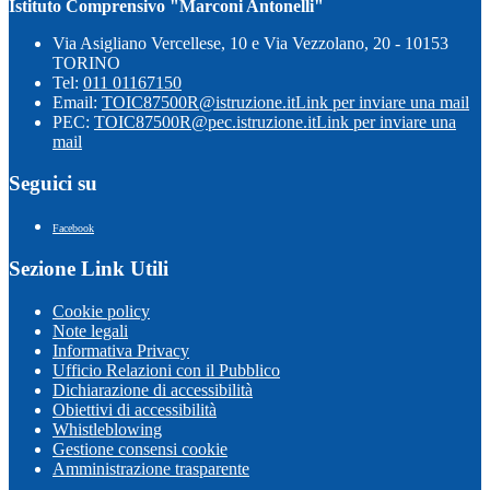
Istituto Comprensivo "Marconi Antonelli"
Via Asigliano Vercellese, 10 e Via Vezzolano, 20 - 10153
TORINO
Tel:
011 01167150
Email:
TOIC87500R@istruzione.it
Link per inviare una mail
PEC:
TOIC87500R@pec.istruzione.it
Link per inviare una
mail
Seguici su
Facebook
Sezione Link Utili
Cookie policy
Note legali
Informativa Privacy
Ufficio Relazioni con il Pubblico
Dichiarazione di accessibilità
Obiettivi di accessibilità
Whistleblowing
Gestione consensi cookie
Amministrazione trasparente