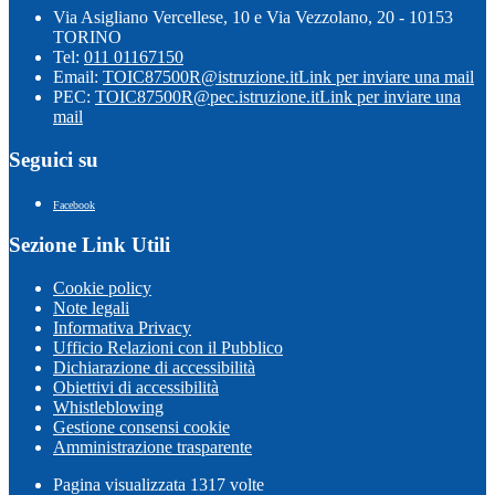
Via Asigliano Vercellese, 10 e Via Vezzolano, 20 - 10153
TORINO
Tel:
011 01167150
Email:
TOIC87500R@istruzione.it
Link per inviare una mail
PEC:
TOIC87500R@pec.istruzione.it
Link per inviare una
mail
Seguici su
Facebook
Sezione Link Utili
Cookie policy
Note legali
Informativa Privacy
Ufficio Relazioni con il Pubblico
Dichiarazione di accessibilità
Obiettivi di accessibilità
Whistleblowing
Gestione consensi cookie
Amministrazione trasparente
Pagina visualizzata
1317
volte