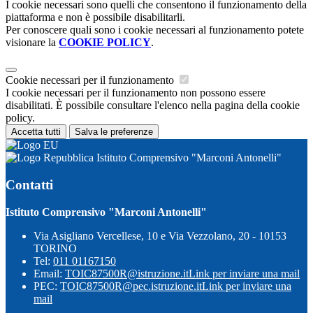
I cookie necessari sono quelli che consentono il funzionamento della
piattaforma e non è possibile disabilitarli.
Per conoscere quali sono i cookie necessari al funzionamento potete
visionare la
COOKIE POLICY
.
Cookie necessari per il funzionamento
I cookie necessari per il funzionamento non possono essere
disabilitati. È possibile consultare l'elenco nella pagina della cookie
policy.
Accetta tutti
Salva le preferenze
Istituto Comprensivo "Marconi Antonelli"
Contatti
Istituto Comprensivo "Marconi Antonelli"
Via Asigliano Vercellese, 10 e Via Vezzolano, 20 - 10153
TORINO
Tel:
011 01167150
Email:
TOIC87500R@istruzione.it
Link per inviare una mail
PEC:
TOIC87500R@pec.istruzione.it
Link per inviare una
mail