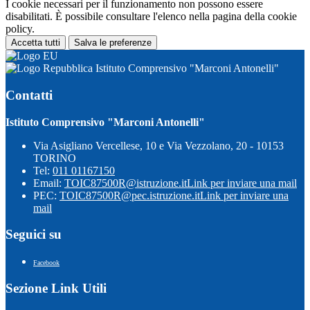
I cookie necessari per il funzionamento non possono essere
disabilitati. È possibile consultare l'elenco nella pagina della cookie
policy.
Accetta tutti
Salva le preferenze
Istituto Comprensivo "Marconi Antonelli"
Contatti
Istituto Comprensivo "Marconi Antonelli"
Via Asigliano Vercellese, 10 e Via Vezzolano, 20 - 10153
TORINO
Tel:
011 01167150
Email:
TOIC87500R@istruzione.it
Link per inviare una mail
PEC:
TOIC87500R@pec.istruzione.it
Link per inviare una
mail
Seguici su
Facebook
Sezione Link Utili