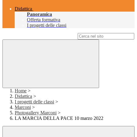
Didattica
Panoramica
Offerta formativa
I progetti delle classi
Campo di ricerca per le pagine del sito
Home
>
Didattica
>
I progetti delle classi
>
Marconi
>
Photogallery Marconi
>
LA MARCIA DELLA PACE 10 marzo 2022