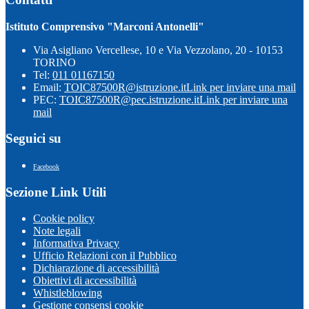
Istituto Comprensivo "Marconi Antonelli"
Via Asigliano Vercellese, 10 e Via Vezzolano, 20 - 10153
TORINO
Tel:
011 01167150
Email:
TOIC87500R@istruzione.it
Link per inviare una mail
PEC:
TOIC87500R@pec.istruzione.it
Link per inviare una
mail
Seguici su
Facebook
Sezione Link Utili
Cookie policy
Note legali
Informativa Privacy
Ufficio Relazioni con il Pubblico
Dichiarazione di accessibilità
Obiettivi di accessibilità
Whistleblowing
Gestione consensi cookie