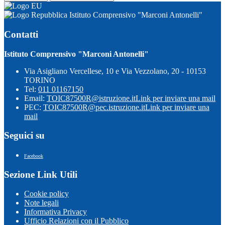
Istituto Comprensivo "Marconi Antonelli"
Contatti
Istituto Comprensivo "Marconi Antonelli"
Via Asigliano Vercellese, 10 e Via Vezzolano, 20 - 10153
TORINO
Tel:
011 01167150
Email:
TOIC87500R@istruzione.it
Link per inviare una mail
PEC:
TOIC87500R@pec.istruzione.it
Link per inviare una
mail
Seguici su
Facebook
Sezione Link Utili
Cookie policy
Note legali
Informativa Privacy
Ufficio Relazioni con il Pubblico