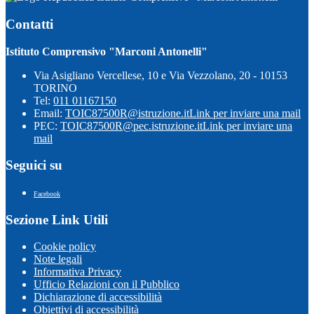
Contatti
Istituto Comprensivo "Marconi Antonelli"
Via Asigliano Vercellese, 10 e Via Vezzolano, 20 - 10153
TORINO
Tel:
011 01167150
Email:
TOIC87500R@istruzione.it
Link per inviare una mail
PEC:
TOIC87500R@pec.istruzione.it
Link per inviare una
mail
Seguici su
Facebook
Sezione Link Utili
Cookie policy
Note legali
Informativa Privacy
Ufficio Relazioni con il Pubblico
Dichiarazione di accessibilità
Obiettivi di accessibilità