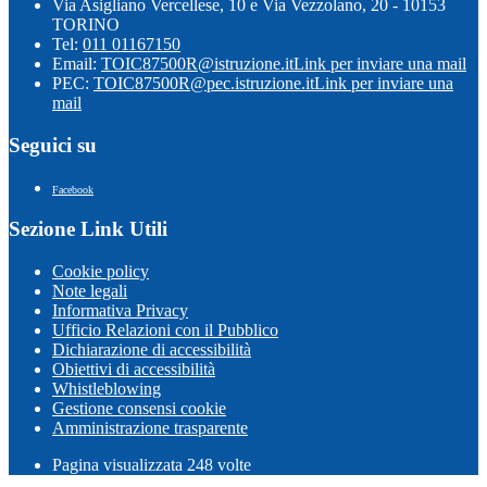
Via Asigliano Vercellese, 10 e Via Vezzolano, 20 - 10153
TORINO
Tel:
011 01167150
Email:
TOIC87500R@istruzione.it
Link per inviare una mail
PEC:
TOIC87500R@pec.istruzione.it
Link per inviare una
mail
Seguici su
Facebook
Sezione Link Utili
Cookie policy
Note legali
Informativa Privacy
Ufficio Relazioni con il Pubblico
Dichiarazione di accessibilità
Obiettivi di accessibilità
Whistleblowing
Gestione consensi cookie
Amministrazione trasparente
Pagina visualizzata
248
volte