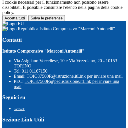
I cookie necessari per il funzionamento non possono essere
disabilitati. È possibile consultare l'elenco nella pagina della cookie
policy.
Accetta tutti
Salva le preferenze
Istituto Comprensivo "Marconi Antonelli"
Contatti
Istituto Comprensivo "Marconi Antonelli"
Via Asigliano Vercellese, 10 e Via Vezzolano, 20 - 10153
TORINO
Tel:
011 01167150
Email:
TOIC87500R@istruzione.it
Link per inviare una mail
PEC:
TOIC87500R@pec.istruzione.it
Link per inviare una
mail
Seguici su
Facebook
Sezione Link Utili