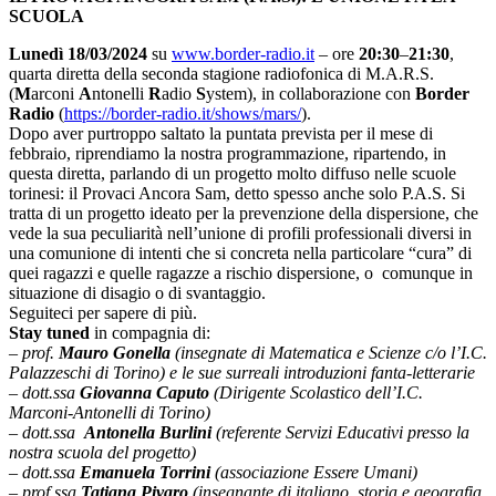
SCUOLA
Lunedì 18/03/2024
su
www.border-radio.it
– ore
20:30
–
21:30
,
quarta diretta della seconda stagione radiofonica di M.A.R.S.
(
M
arconi
A
ntonelli
R
adio
S
ystem), in collaborazione con
Border
Radio
(
https://border-radio.it/
shows/mars/
).
Dopo aver purtroppo saltato la puntata prevista per il mese di
febbraio, riprendiamo la nostra programmazione, ripartendo, in
questa diretta, parlando di un progetto molto diffuso nelle scuole
torinesi: il Provaci Ancora Sam, detto spesso anche solo P.A.S. Si
tratta di un progetto ideato per la prevenzione della dispersione, che
vede la sua peculiarità nell’unione di profili professionali diversi in
una comunione di intenti che si concreta nella particolare “cura” di
quei ragazzi e quelle ragazze a rischio dispersione, o comunque in
situazione di disagio o di svantaggio.
Seguiteci per sapere di più.
Stay tuned
in compagnia di:
– prof.
Mauro Gonella
(insegnate di Matematica e Scienze c/o l’I.C.
Palazzeschi di Torino) e le sue surreali introduzioni fanta-letterarie
– dott.ssa
Giovanna Caputo
(Dirigente Scolastico dell’I.C.
Marconi-Antonelli di Torino)
–
dott.ssa
Antonella Burlini
(referente Servizi Educativi presso la
nostra scuola del progetto)
– dott.ssa
Emanuela Torrini
(associazione Essere Umani)
– prof.ssa
Tatiana Pivaro
(insegnante di italiano, storia e geografia