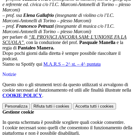
e referente ed. civica c/o l’I.C. Marconi-Antonelli di Torino – plesso
Marconi)
– prof. ssa
Elena Gallafrio
(insegnante di violino c/o l’I.C.
Marconi-Antonelli di Torino – plesso Marconi)
– prof.
Francesco Petruzzi
(insegnante di musica c/o l’I.C.
Marconi-Antonelli di Torino – plesso Marconi)
per parlare di
“IL PROVACI ANCORA SAM: L’UNIONE FA LA
SCUOLA”
,
con la conduzione del prof.
Pasquale Manella
e la
regia di
Pantaleo Manera.
Dopo pochi giorni dalla diretta è sempre possibile riascoltare il
podcast.
Siamo su Spotify qui
M.A.R.S – 2^ st. – 4^ puntata
Notizie
Questo sito o gli strumenti terzi da questo utilizzati si avvalgono di
cookie necessari al funzionamento ed utili alle finalità illustrate nella
COOKIE POLICY
.
Personalizza
Rifiuta tutti
i cookies
Accetta tutti
i cookies
Gestione cookie
In questa schermata è possibile scegliere quali cookie consentire.
I cookie necessari sono quelli che consentono il funzionamento della
piattaforma e non è possibile disabilitarli.