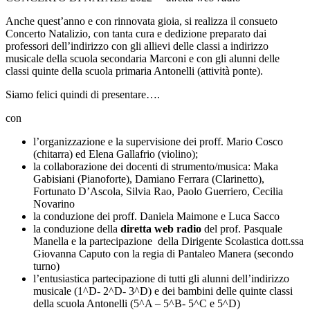
Anche quest’anno e con rinnovata gioia, si realizza il consueto
Concerto Natalizio, con tanta cura e dedizione preparato dai
professori dell’indirizzo con gli allievi delle classi a indirizzo
musicale della scuola secondaria Marconi e con gli alunni delle
classi quinte della scuola primaria Antonelli (attività ponte).
Siamo felici quindi di presentare….
con
l’organizzazione e la supervisione dei proff. Mario Cosco
(chitarra) ed Elena Gallafrio (violino);
la collaborazione dei docenti di strumento/musica: Maka
Gabisiani (Pianoforte), Damiano Ferrara (Clarinetto),
Fortunato D’Ascola, Silvia Rao, Paolo Guerriero, Cecilia
Novarino
la conduzione dei proff. Daniela Maimone e Luca Sacco
la conduzione della
diretta web radio
del prof. Pasquale
Manella e la partecipazione della Dirigente Scolastica dott.ssa
Giovanna Caputo con la regia di Pantaleo Manera (secondo
turno)
l’entusiastica partecipazione di tutti gli alunni dell’indirizzo
musicale (1^D- 2^D- 3^D) e dei bambini delle quinte classi
della scuola Antonelli (5^A – 5^B- 5^C e 5^D)