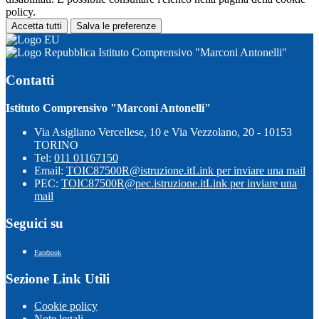
policy.
Accetta tutti
Salva le preferenze
Istituto Comprensivo "Marconi Antonelli"
Contatti
Istituto Comprensivo "Marconi Antonelli"
Via Asigliano Vercellese, 10 e Via Vezzolano, 20 - 10153
TORINO
Tel:
011 01167150
Email:
TOIC87500R@istruzione.it
Link per inviare una mail
PEC:
TOIC87500R@pec.istruzione.it
Link per inviare una
mail
Seguici su
Facebook
Sezione Link Utili
Cookie policy
Note legali