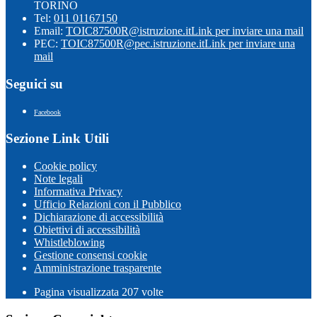
TORINO
Tel:
011 01167150
Email:
TOIC87500R@istruzione.it
Link per inviare una mail
PEC:
TOIC87500R@pec.istruzione.it
Link per inviare una
mail
Seguici su
Facebook
Sezione Link Utili
Cookie policy
Note legali
Informativa Privacy
Ufficio Relazioni con il Pubblico
Dichiarazione di accessibilità
Obiettivi di accessibilità
Whistleblowing
Gestione consensi cookie
Amministrazione trasparente
Pagina visualizzata
207
volte