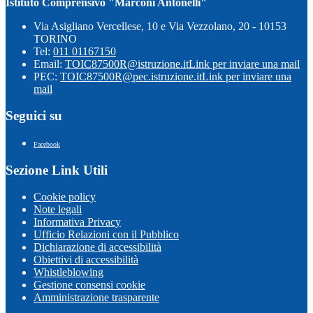
Istituto Comprensivo "Marconi Antonelli"
Via Asigliano Vercellese, 10 e Via Vezzolano, 20 - 10153
TORINO
Tel:
011 01167150
Email:
TOIC87500R@istruzione.it
Link per inviare una mail
PEC:
TOIC87500R@pec.istruzione.it
Link per inviare una
mail
Seguici su
Facebook
Sezione Link Utili
Cookie policy
Note legali
Informativa Privacy
Ufficio Relazioni con il Pubblico
Dichiarazione di accessibilità
Obiettivi di accessibilità
Whistleblowing
Gestione consensi cookie
Amministrazione trasparente