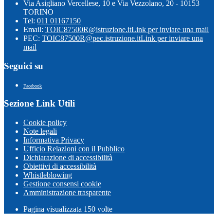
Via Asigliano Vercellese, 10 e Via Vezzolano, 20 - 10153
TORINO
Tel:
011 01167150
Email:
TOIC87500R@istruzione.it
Link per inviare una mail
PEC:
TOIC87500R@pec.istruzione.it
Link per inviare una
mail
Seguici su
Facebook
Sezione Link Utili
Cookie policy
Note legali
Informativa Privacy
Ufficio Relazioni con il Pubblico
Dichiarazione di accessibilità
Obiettivi di accessibilità
Whistleblowing
Gestione consensi cookie
Amministrazione trasparente
Pagina visualizzata
150
volte